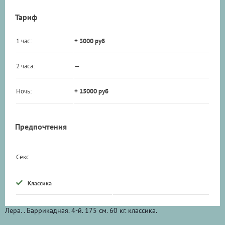
Тариф
1 час:
+ 3000 руб
2 часа:
—
Ночь:
+ 15000 руб
Предпочтения
Секс
Классика
Лера. . Баррикадная. 4-й. 175 см. 60 кг. классика.