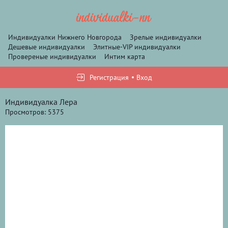
Индивидуалки Нижнего Новгорода
Зрелые индивидуалки
Дешевые индивидуалки
Элитные-VIP индивидуалки
Провереные индивидуалки
Интим карта
Регистрация
Вход
Индивидуалка Лера
Просмотров: 5375