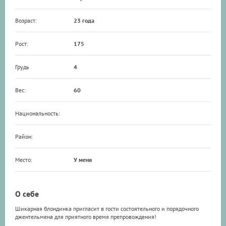
Возраст:
23 года
Рост:
175
Грудь
4
Вес:
60
Национальность:
Район:
Место:
У меня
О себе
Шикарная блондинка пригласит в гости состоятельного и порядочного
джентельмена для приятного время препровождения!