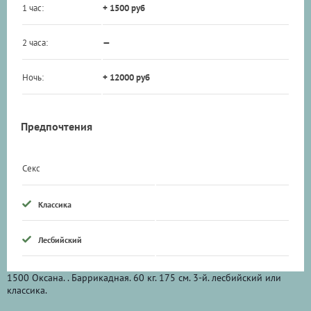
1 час:
+ 1500 руб
2 часа:
—
Ночь:
+ 12000 руб
Предпочтения
Секс
Классика
Лесбийский
1500 Оксана. . Баррикадная. 60 кг. 175 см. 3-й. лесбийский или
классика.