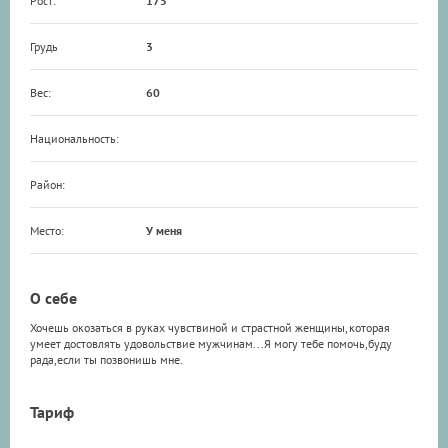
Рост:
175
Грудь
3
Вес:
60
Национальность:
Район:
Место:
У меня
О себе
Хочешь окозаться в руках чувствиной и страстной женщины,которая
умеет достовлять удовольствие мужчинам...Я могу тебе помочь,буду
рада,если ты позвонишь мне.
Тариф