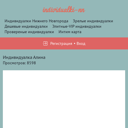
Индивидуалки Нижнего Новгорода
Зрелые индивидуалки
Дешевые индивидуалки
Элитные-VIP индивидуалки
Провереные индивидуалки
Интим карта
Регистрация
Вход
Индивидуалка Алина
Просмотров: 8598