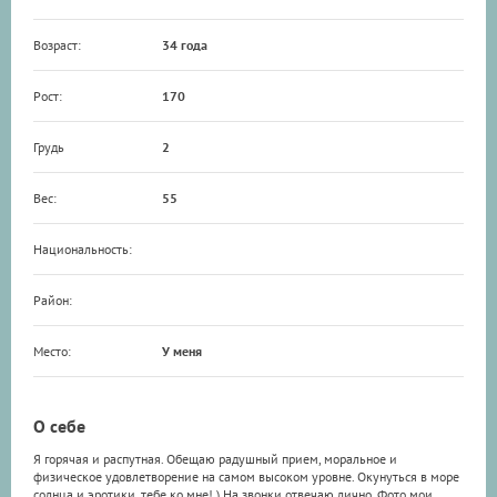
Возраст:
34 года
Рост:
170
Грудь
2
Вес:
55
Национальность:
Район:
Место:
У меня
О себе
Я горячая и распутная. Обещаю радушный прием, моральное и
физическое удовлетворение на самом высоком уровне. Окунуться в море
солнца и эротики, тебе ко мне! ) На звонки отвечаю лично. Фото мои