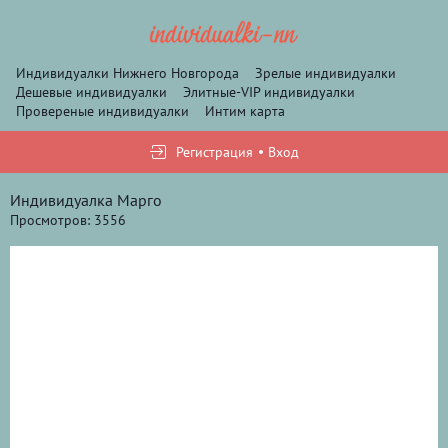
Индивидуалки Нижнего Новгорода
Зрелые индивидуалки
Дешевые индивидуалки
Элитные-VIP индивидуалки
Провереные индивидуалки
Интим карта
Регистрация
Вход
Индивидуалка Марго
Просмотров: 3556